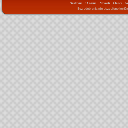
Naslovna
-
O nama
-
Novosti
-
Članci
-
K
Bez odobrenja nije dozvoljeno korište