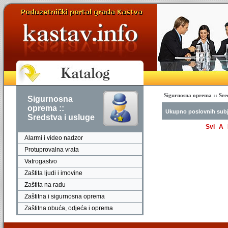
Sigurnosna oprema :: Sred
Sigurnosna
oprema ::
Ukupno poslovnih sub
Sredstva i usluge
Svi
A
Alarmi i video nadzor
Protuprovalna vrata
Vatrogastvo
Zaštita ljudi i imovine
Zaštita na radu
Zaštitna i sigurnosna oprema
Zaštitna obuća, odjeća i oprema