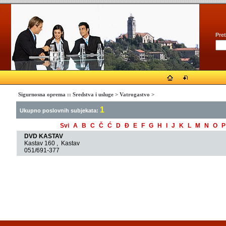
Pret
Sigurnosna oprema :: Sredstva i usluge
>
Vatrogastvo
>
1
Ukupno poslovnih subjekata:
Svi
A
B
C
Č
Ć
D
Đ
E
F
G
H
I
J
K
L
M
N
O
P
DVD KASTAV
Kastav 160 , Kastav
051/691-377