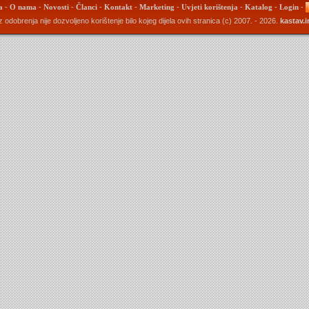
a
-
O nama
-
Novosti
-
Članci
-
Kontakt
-
Marketing
-
Uvjeti korištenja
-
Katalog
-
Login
-
 odobrenja nije dozvoljeno korištenje bilo kojeg dijela ovih stranica (c) 2007. - 2026.
kastav.i