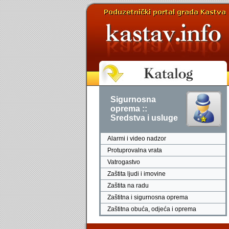
Sigurnosna
oprema ::
Sredstva i usluge
Alarmi i video nadzor
Protuprovalna vrata
Vatrogastvo
Zaštita ljudi i imovine
Zaštita na radu
Zaštitna i sigurnosna oprema
Zaštitna obuća, odjeća i oprema